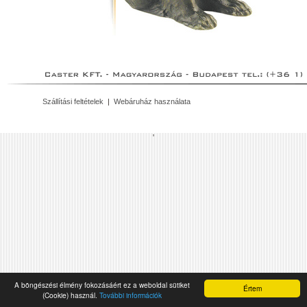
Szállítási feltételek
|
Webáruház használata
'
A böngészési élmény fokozásáért ez a weboldal sütiket
Értem
(Cookie) használ.
További információk