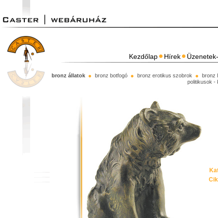
Kezdőlap
Hírek
Üzenetek-
bronz állatok
bronz botfogó
bronz erotikus szobrok
bronz 
politikusok -
Kat
Ci