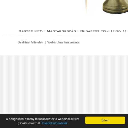
Szállítási feltételek
|
Webáruház használata
'
A böngészési élmény fokozásáért ez a weboldal sütiket
Értem
(Cookie) használ.
További információk