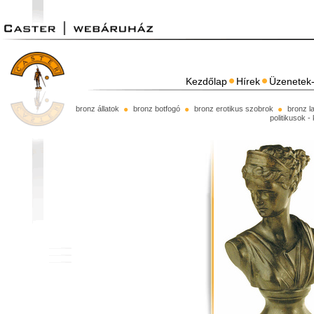
Kezdőlap
Hírek
Üzenetek-
bronz állatok
bronz botfogó
bronz erotikus szobrok
bronz l
politikusok -