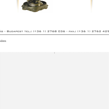
álata
'