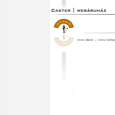
bronz állatok
bronz botfog