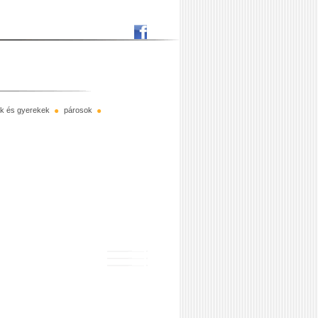
rák és gyerekek
párosok