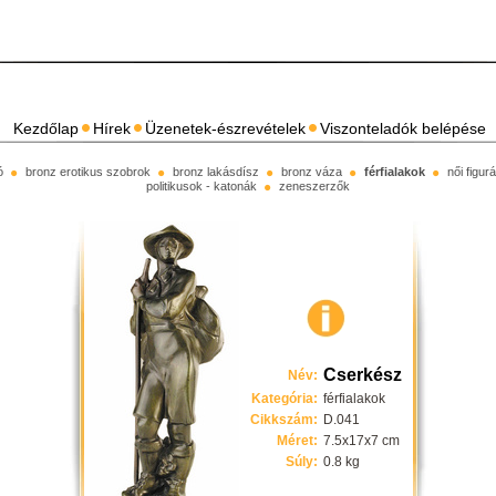
Kezdőlap
Hírek
Üzenetek-észrevételek
Viszonteladók belépése
ó
bronz erotikus szobrok
bronz lakásdísz
bronz váza
férfialakok
női figu
politikusok - katonák
zeneszerzők
Cserkész
Név:
Kategória:
férfialakok
Cikkszám:
D.041
Méret:
7.5x17x7 cm
Súly:
0.8 kg