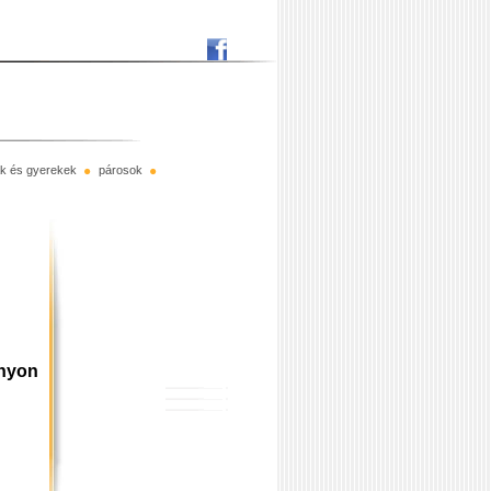
rák és gyerekek
párosok
ányon