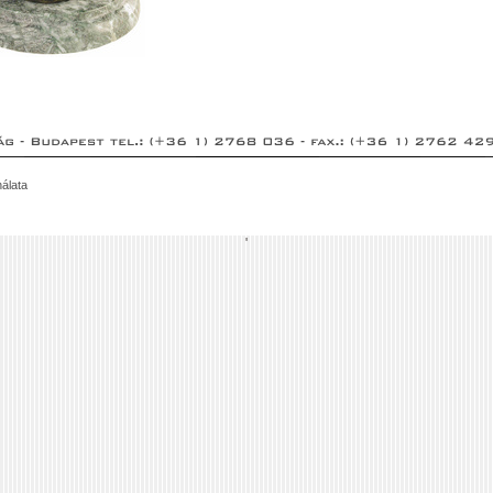
álata
'