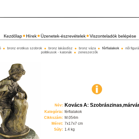
Kezdőlap
Hírek
Üzenetek-észrevételek
Viszonteladók belépése
ó
bronz erotikus szobrok
bronz lakásdísz
bronz váza
férfialakok
női figu
politikusok - katonák
zeneszerzők
Kovács A: Szobrászinas,márv
Név:
Kategória:
férfialakok
Cikkszám:
M.054m
Méret:
7x17x7 cm
Súly:
1.4 kg