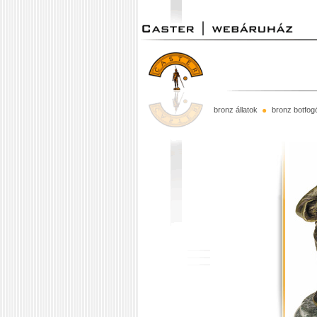
bronz állatok
bronz botfog