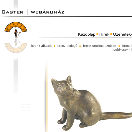
Kezdőlap
Hírek
Üzenetek-
bronz állatok
bronz botfogó
bronz erotikus szobrok
bronz 
politikusok -