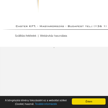
Szállítási feltételek
|
Webáruház használata
'
A böngészési élmény fokozásáért ez a weboldal sütiket
Értem
(Cookie) használ.
További információk