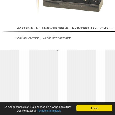
Szállítási feltételek
|
Webáruház használata
'
A böngészési élmény fokozásáért ez a weboldal sütiket
Értem
(Cookie) használ.
További információk