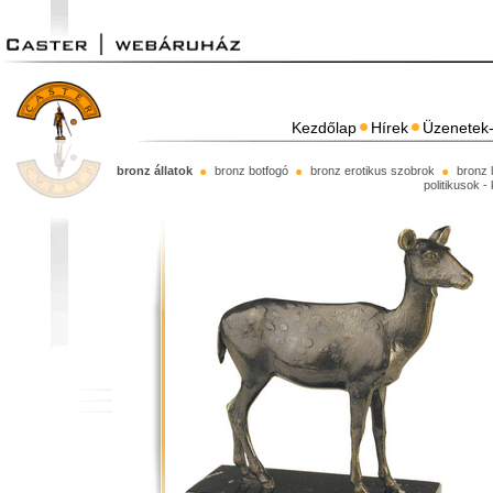
Kezdőlap
Hírek
Üzenetek-
bronz állatok
bronz botfogó
bronz erotikus szobrok
bronz 
politikusok -