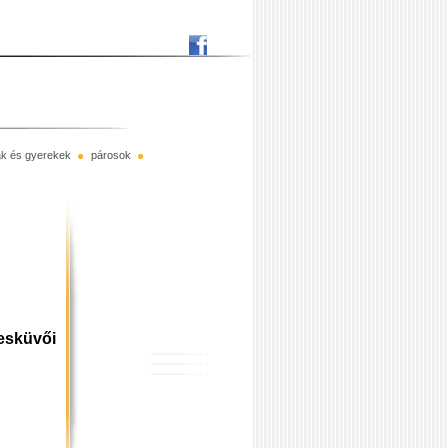
rák és gyerekek
párosok
esküvői