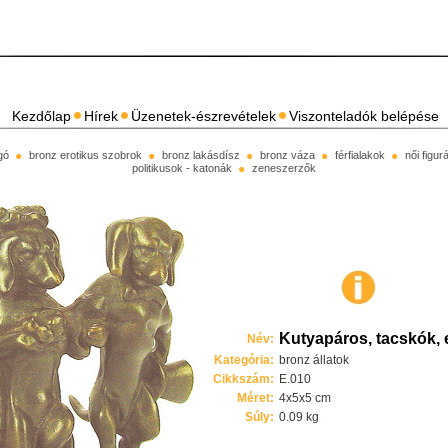
Kezdőlap
Hírek
Üzenetek-észrevételek
Viszonteladók belépése
gó
bronz erotikus szobrok
bronz lakásdísz
bronz váza
férfialakok
női figu
politikusok - katonák
zeneszerzők
Kutyapáros, tacskók, 
Név:
Kategória:
bronz állatok
Cikkszám:
E.010
Méret:
4x5x5 cm
Súly:
0.09 kg