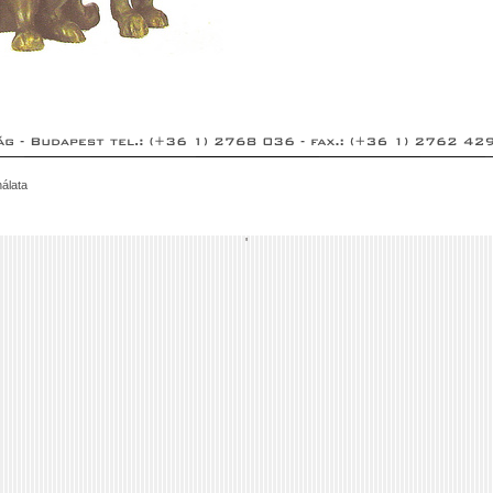
álata
'