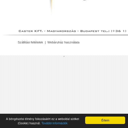
Szállítási feltételek
|
Webáruház használata
'
A böngészési élmény fokozásáért ez a weboldal sütiket
Értem
(Cookie) használ.
További információk