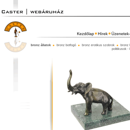
Kezdőlap
Hírek
Üzenetek-
bronz állatok
bronz botfogó
bronz erotikus szobrok
bronz 
politikusok -