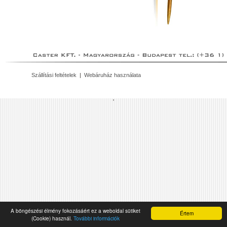
Szállítási feltételek
|
Webáruház használata
'
A böngészési élmény fokozásáért ez a weboldal sütiket
Értem
(Cookie) használ.
További információk