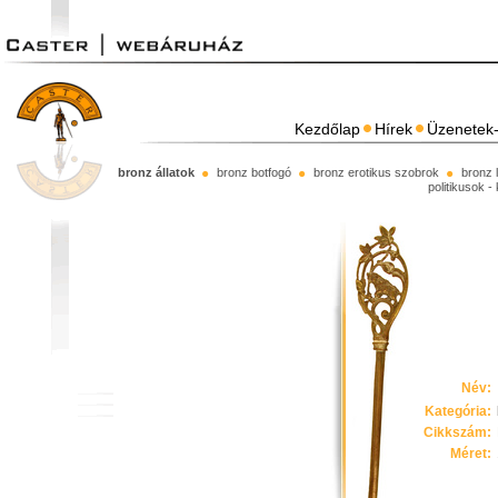
Kezdőlap
Hírek
Üzenetek-
bronz állatok
bronz botfogó
bronz erotikus szobrok
bronz 
politikusok -
Név:
Kategória:
Cikkszám:
Méret: