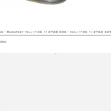
álata
'