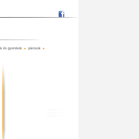
rák és gyerekek
párosok