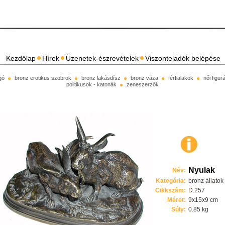
Kezdőlap
Hírek
Üzenetek-észrevételek
Viszonteladók belépése
gó
bronz erotikus szobrok
bronz lakásdísz
bronz váza
férfialakok
női figu
politikusok - katonák
zeneszerzők
Nyulak
Név:
Kategória:
bronz állatok
Cikkszám:
D.257
Méret:
9x15x9 cm
Súly:
0.85 kg