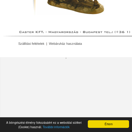
Szállítási feltételek
|
Webáruház használata
'
A böngészési élmény fokozásáért ez a weboldal sütiket
Értem
(Cookie) használ.
További információk