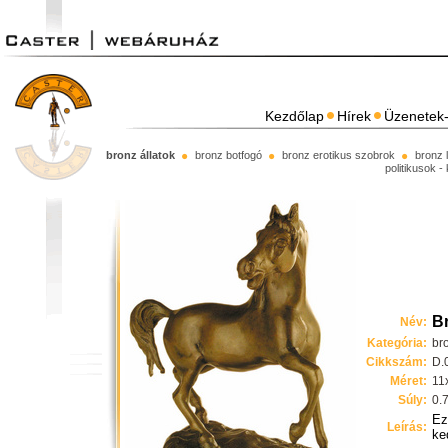
Kezdőlap
Hírek
Üzenetek-
bronz állatok
bronz botfogó
bronz erotikus szobrok
bronz 
politikusok -
B
Név:
Kategória:
br
Cikkszám:
D.
Méret:
11
Súly:
0.
Ez
Leírás:
ke