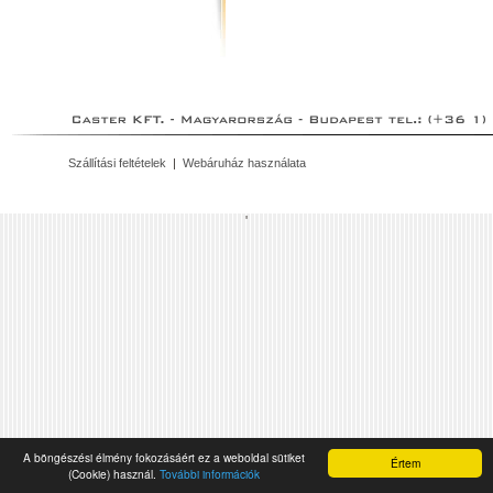
Szállítási feltételek
|
Webáruház használata
'
A böngészési élmény fokozásáért ez a weboldal sütiket
Értem
(Cookie) használ.
További információk