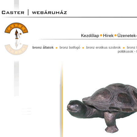
Kezdőlap
Hírek
Üzenetek-
bronz állatok
bronz botfogó
bronz erotikus szobrok
bronz 
politikusok -