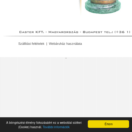
Szállítási feltételek
|
Webáruház használata
'
A böngészési élmény fokozásáért ez a weboldal sütiket
Értem
(Cookie) használ.
További információk