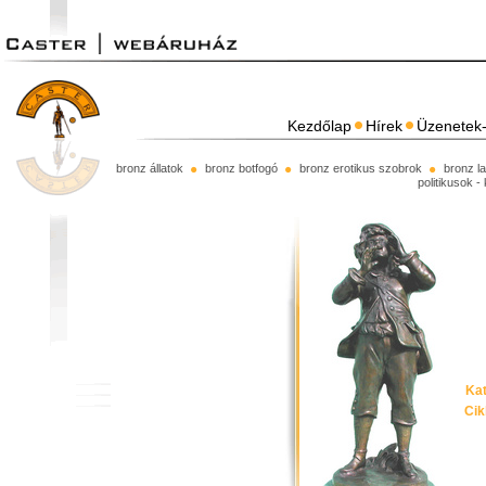
Kezdőlap
Hírek
Üzenetek-
bronz állatok
bronz botfogó
bronz erotikus szobrok
bronz l
politikusok -
Kat
Ci