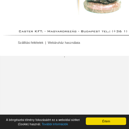
Szállítási feltételek
|
Webáruház használata
'
A böngészési élmény fokozásáért ez a weboldal sütiket
Értem
(Cookie) használ.
További információk