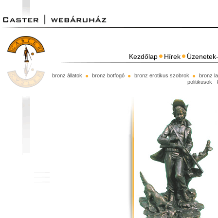
Kezdőlap
Hírek
Üzenetek-
bronz állatok
bronz botfogó
bronz erotikus szobrok
bronz l
politikusok -