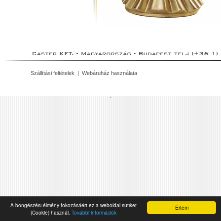
Szállítási feltételek
|
Webáruház használata
'
A böngészési élmény fokozásáért ez a weboldal sütiket
Értem
(Cookie) használ.
További információk