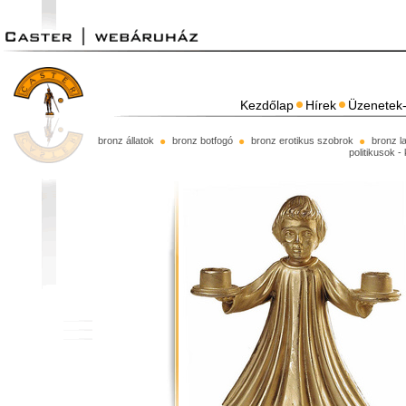
Kezdőlap
Hírek
Üzenetek-
bronz állatok
bronz botfogó
bronz erotikus szobrok
bronz l
politikusok -