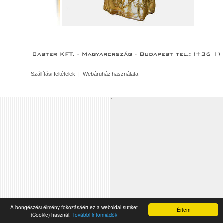
Szállítási feltételek
|
Webáruház használata
'
A böngészési élmény fokozásáért ez a weboldal sütiket
Értem
(Cookie) használ.
További információk