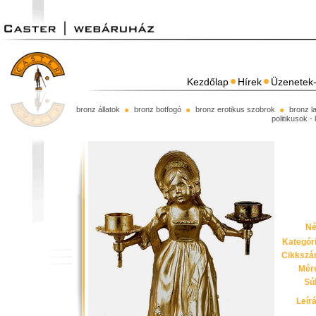
Kezdőlap
Hírek
Üzenetek-
bronz állatok
bronz botfogó
bronz erotikus szobrok
bronz l
politikusok -
Né
Kategóri
Cikkszá
Mére
Sú
Leír