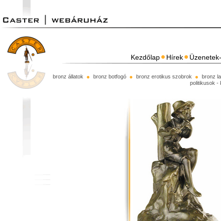
Kezdőlap
Hírek
Üzenetek-
bronz állatok
bronz botfogó
bronz erotikus szobrok
bronz l
politikusok -