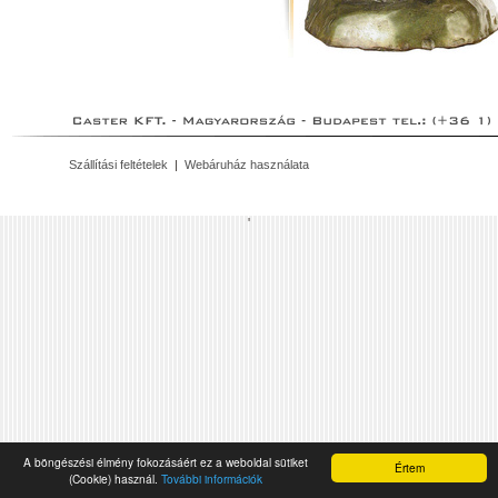
Szállítási feltételek
|
Webáruház használata
'
A böngészési élmény fokozásáért ez a weboldal sütiket
Értem
(Cookie) használ.
További információk