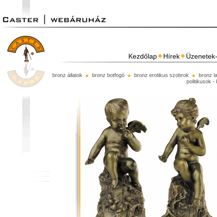
Kezdőlap
Hírek
Üzenetek-
bronz állatok
bronz botfogó
bronz erotikus szobrok
bronz l
politikusok -