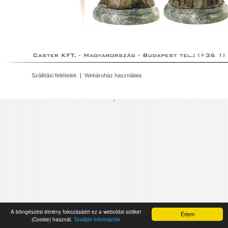
Szállítási feltételek
|
Webáruház használata
'
A böngészési élmény fokozásáért ez a weboldal sütiket
Értem
(Cookie) használ.
További információk