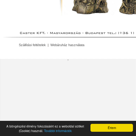
Szállítási feltételek
|
Webáruház használata
'
A böngészési élmény fokozásáért ez a weboldal sütiket
Értem
(Cookie) használ.
További információk