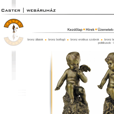
Kezdőlap
Hírek
Üzenetek-
bronz állatok
bronz botfogó
bronz erotikus szobrok
bronz l
politikusok -