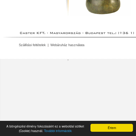
Szállítási feltételek
|
Webáruház használata
'
A böngészési élmény fokozásáért ez a weboldal sütiket
Értem
(Cookie) használ.
További információk