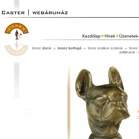
Kezdőlap
Hírek
Üzenetek-
bronz állatok
bronz botfogó
bronz erotikus szobrok
bronz 
politikusok -