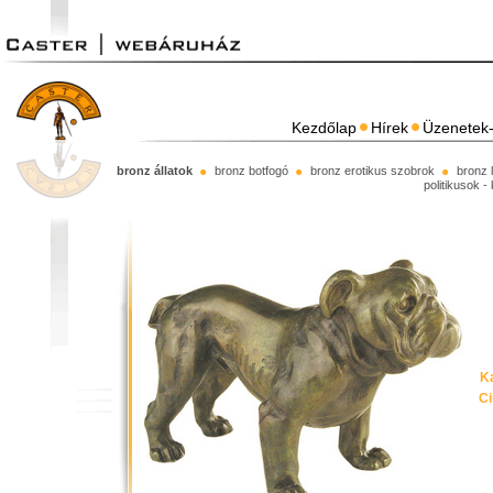
Kezdőlap
Hírek
Üzenetek-
bronz állatok
bronz botfogó
bronz erotikus szobrok
bronz 
politikusok -
Ka
C