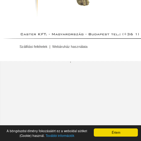
Szállítási feltételek
|
Webáruház használata
'
A böngészési élmény fokozásáért ez a weboldal sütiket
Értem
(Cookie) használ.
További információk