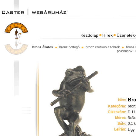
Kezdőlap
Hírek
Üzenetek-
bronz állatok
bronz botfogó
bronz erotikus szobrok
bronz 
politikusok -
Bro
Név:
Kategória:
bronz
Cikkszám:
D.11
Méret:
5x3x
Súly:
0.1 
Leírás:
Egy 