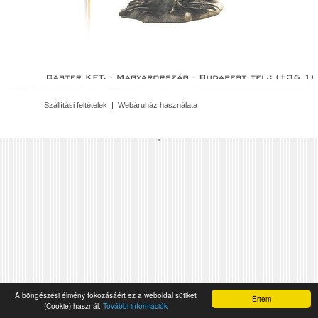
Szállítási feltételek
|
Webáruház használata
'
A böngészési élmény fokozásáért ez a weboldal sütiket
Értem
(Cookie) használ.
További információk